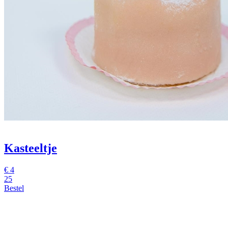
Kasteeltje
€
4
25
Bestel