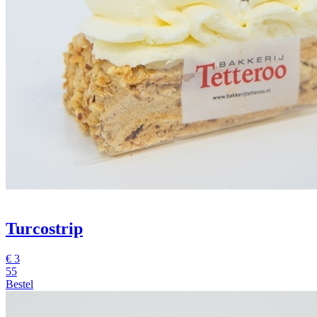
Turcostrip
€
3
55
Bestel