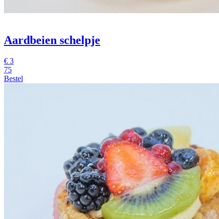
Aardbeien schelpje
€
3
75
Bestel