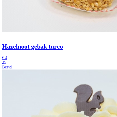
Hazelnoot gebak turco
€
4
25
Bestel