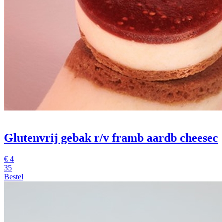
Glutenvrij gebak r/v framb aardb cheesec
€
4
35
Bestel