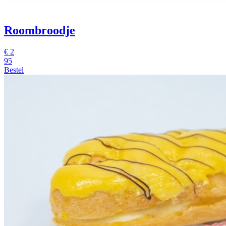
Roombroodje
€
2
95
Bestel