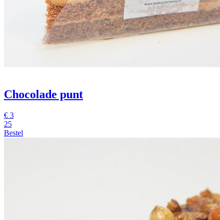
Chocolade punt
€
3
25
Bestel