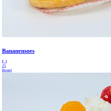
Bananensoes
€
3
25
Bestel