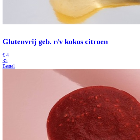
Glutenvrij geb. r/v kokos citroen
€
4
35
Bestel