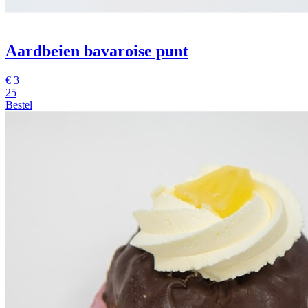
Aardbeien bavaroise punt
€
3
25
Bestel