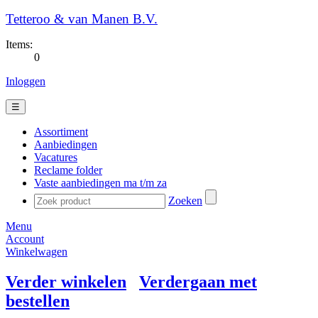
Tetteroo & van Manen B.V.
Items:
0
Inloggen
☰
Assortiment
Aanbiedingen
Vacatures
Reclame folder
Vaste aanbiedingen ma t/m za
Zoeken
Menu
Account
Winkelwagen
Verder winkelen
Verdergaan met
bestellen