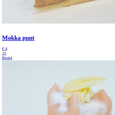
Mokka punt
€
4
25
Bestel