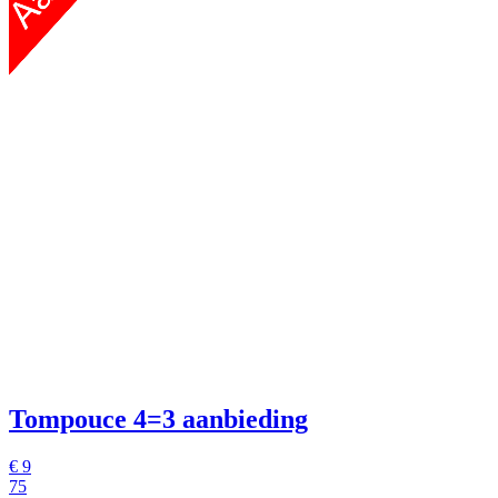
Tompouce
4=3 aanbieding
€
9
75