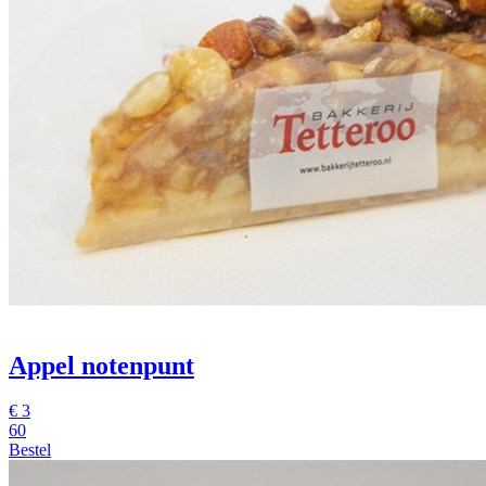
Appel notenpunt
€
3
60
Bestel