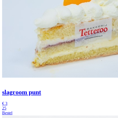
slagroom punt
€
3
25
Bestel