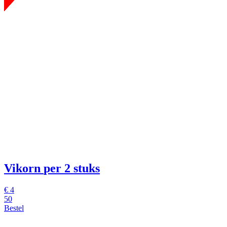
Vikorn
per 2 stuks
€
4
50
Bestel