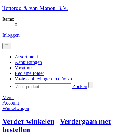
Tetteroo & van Manen B.V.
Items:
0
Inloggen
☰
Assortiment
Aanbiedingen
Vacatures
Reclame folder
Vaste aanbiedingen ma t/m za
Zoeken
Menu
Account
Winkelwagen
Verder winkelen
Verdergaan met
bestellen