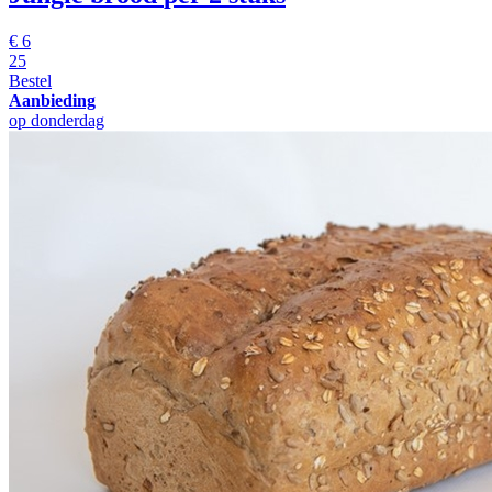
€
6
25
Bestel
Aanbieding
op donderdag