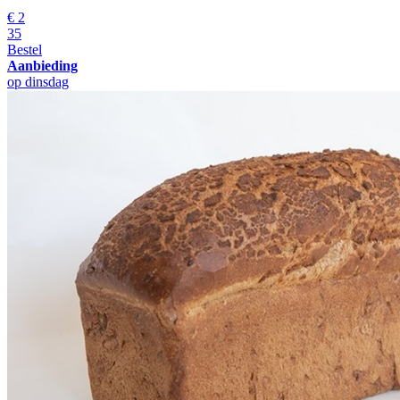
€
2
35
Bestel
Aanbieding
op dinsdag