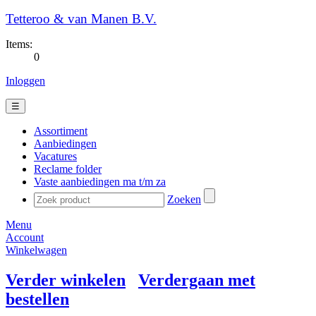
Tetteroo & van Manen B.V.
Items:
0
Inloggen
☰
Assortiment
Aanbiedingen
Vacatures
Reclame folder
Vaste aanbiedingen ma t/m za
Zoeken
Menu
Account
Winkelwagen
Verder winkelen
Verdergaan met
bestellen