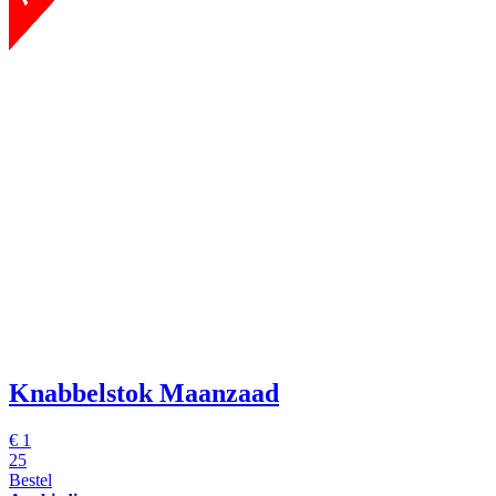
Knabbelstok Maanzaad
€
1
25
Bestel