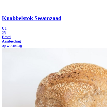
Knabbelstok Sesamzaad
€
1
25
Bestel
Aanbieding
op woensdag