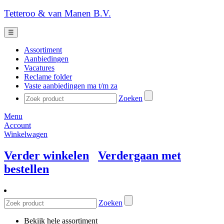
Tetteroo & van Manen B.V.
☰
Assortiment
Aanbiedingen
Vacatures
Reclame folder
Vaste aanbiedingen ma t/m za
Zoeken
Menu
Account
Winkelwagen
Verder winkelen
Verdergaan met
bestellen
Zoeken
Bekijk hele assortiment