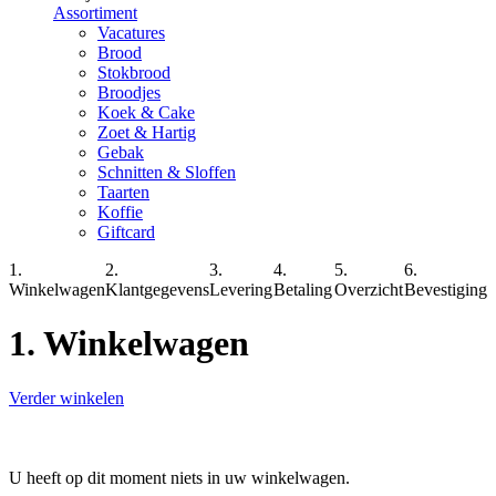
Assortiment
Vacatures
Brood
Stokbrood
Broodjes
Koek & Cake
Zoet & Hartig
Gebak
Schnitten & Sloffen
Taarten
Koffie
Giftcard
1.
2.
3.
4.
5.
6.
Winkelwagen
Klantgegevens
Levering
Betaling
Overzicht
Bevestiging
1. Winkelwagen
Verder winkelen
U heeft op dit moment niets in uw winkelwagen.