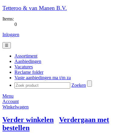
Tetteroo & van Manen B.V.
Items:
0
Inloggen
☰
Assortiment
Aanbiedingen
Vacatures
Reclame folder
Vaste aanbiedingen ma t/m za
Zoeken
Menu
Account
Winkelwagen
Verder winkelen
Verdergaan met
bestellen