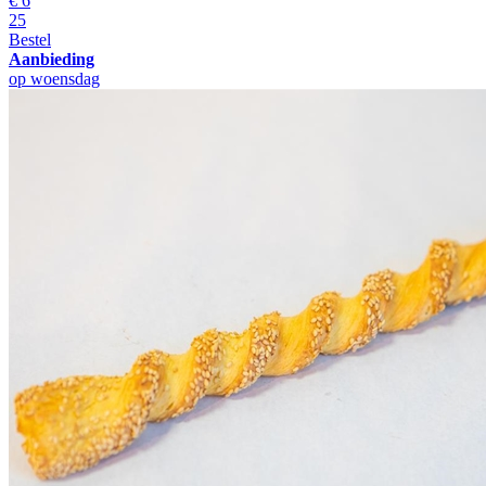
€
6
25
Bestel
Aanbieding
op woensdag