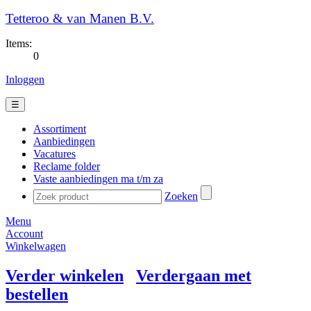
Tetteroo & van Manen B.V.
Items:
0
Inloggen
☰
Assortiment
Aanbiedingen
Vacatures
Reclame folder
Vaste aanbiedingen ma t/m za
Zoeken
Menu
Account
Winkelwagen
Verder winkelen
Verdergaan met
bestellen