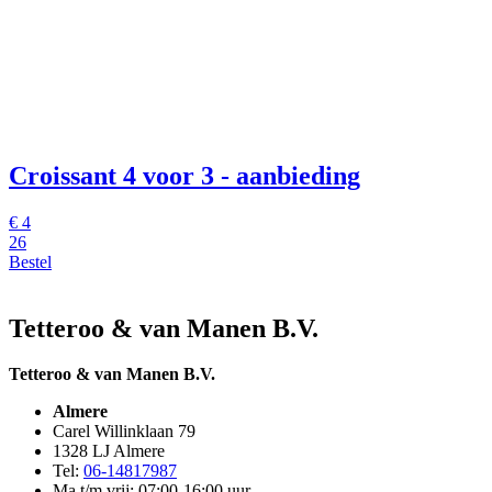
Croissant
4 voor 3 - aanbieding
€
4
26
Bestel
Tetteroo & van Manen B.V.
Tetteroo & van Manen B.V.
Almere
Carel Willinklaan 79
1328 LJ Almere
Tel:
06-14817987
Ma t/m vrij: 07:00-16:00 uur