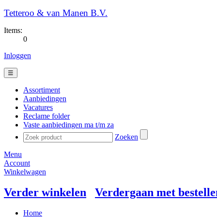
Tetteroo & van Manen B.V.
Items:
0
Inloggen
☰
Assortiment
Aanbiedingen
Vacatures
Reclame folder
Vaste aanbiedingen ma t/m za
Zoeken
Menu
Account
Winkelwagen
Verder winkelen
Verdergaan met bestelle
Home