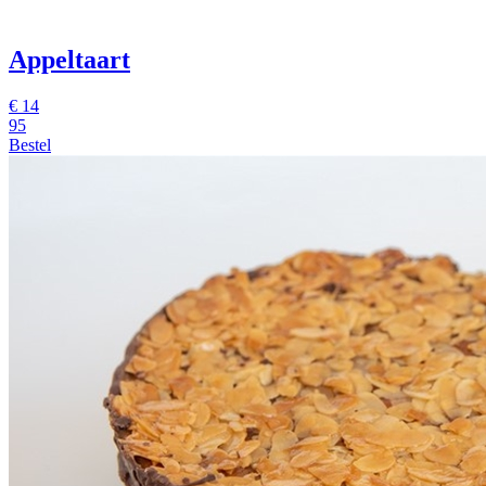
Appeltaart
€
14
95
Bestel