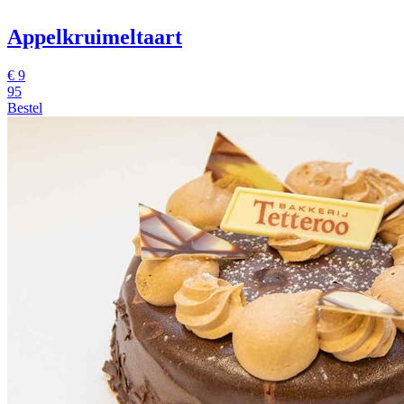
Appelkruimeltaart
€
9
95
Bestel