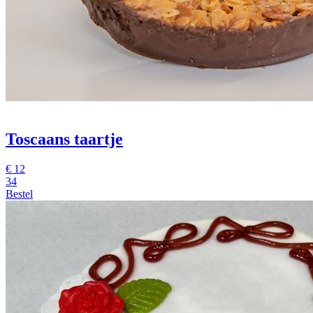
Toscaans taartje
€
12
34
Bestel