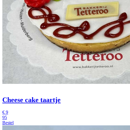
Cheese cake taartje
€
9
95
Bestel