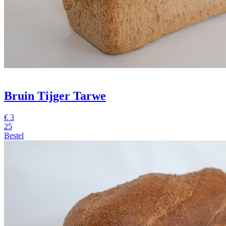
Bruin Tijger Tarwe
€
3
25
Bestel