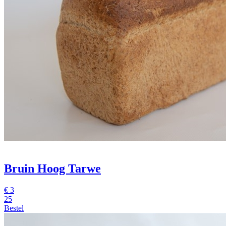
Bruin Hoog Tarwe
€
3
25
Bestel