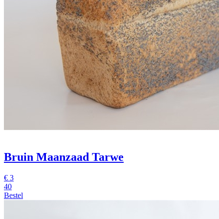
Bruin Maanzaad Tarwe
€
3
40
Bestel