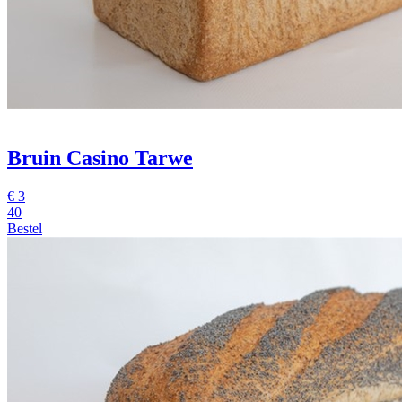
Bruin Casino Tarwe
€
3
40
Bestel