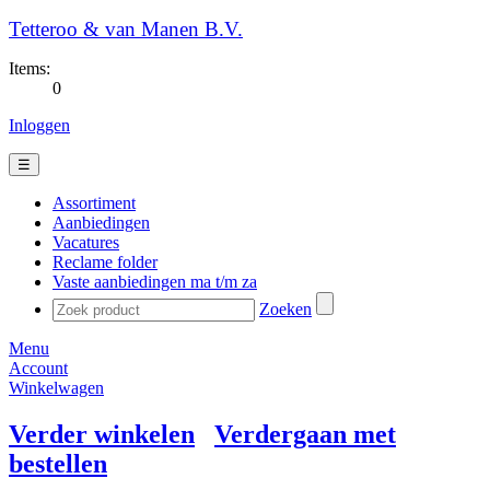
Tetteroo & van Manen B.V.
Items:
0
Inloggen
☰
Assortiment
Aanbiedingen
Vacatures
Reclame folder
Vaste aanbiedingen ma t/m za
Zoeken
Menu
Account
Winkelwagen
Verder winkelen
Verdergaan met
bestellen