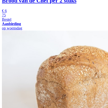
Brood van de Chef
per 2 stuks
€
6
75
Bestel
Aanbieding
op woensdag