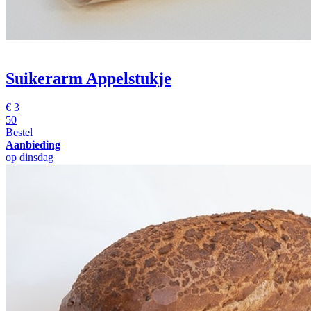
Suikerarm Appelstukje
€
3
50
Bestel
Aanbieding
op dinsdag