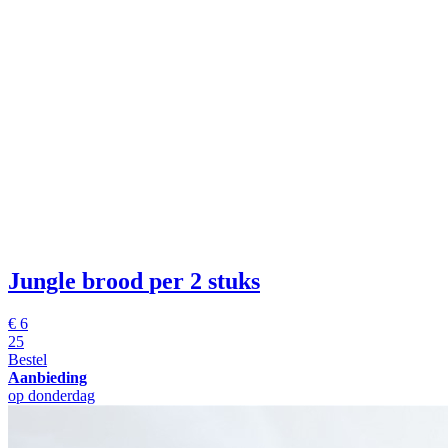
Jungle brood
per 2 stuks
€
6
25
Bestel
Aanbieding
op donderdag