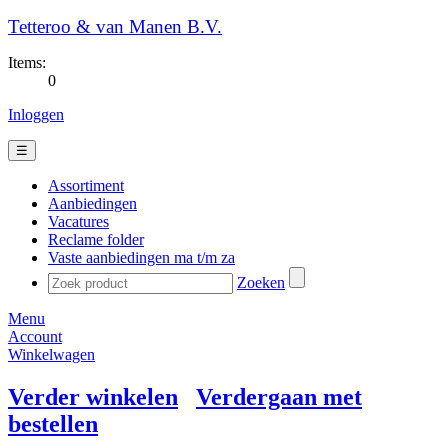
Tetteroo & van Manen B.V.
Items:
0
Inloggen
☰
Assortiment
Aanbiedingen
Vacatures
Reclame folder
Vaste aanbiedingen ma t/m za
Zoeken
Menu
Account
Winkelwagen
Verder winkelen
Verdergaan met
bestellen