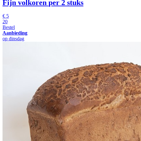
Fijn volkoren
per 2 stuks
€
5
20
Bestel
Aanbieding
op dinsdag