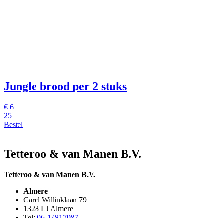
Jungle brood
per 2 stuks
€
6
25
Bestel
Tetteroo & van Manen B.V.
Tetteroo & van Manen B.V.
Almere
Carel Willinklaan 79
1328 LJ Almere
Tel:
06-14817987