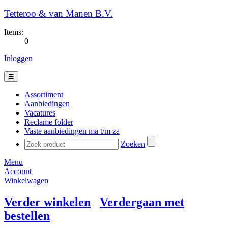
Tetteroo & van Manen B.V.
Items:
0
Inloggen
☰
Assortiment
Aanbiedingen
Vacatures
Reclame folder
Vaste aanbiedingen ma t/m za
Zoeken
Menu
Account
Winkelwagen
Verder winkelen
Verdergaan met
bestellen