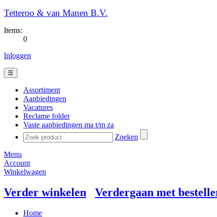
Tetteroo & van Manen B.V.
Items:
0
Inloggen
☰
Assortiment
Aanbiedingen
Vacatures
Reclame folder
Vaste aanbiedingen ma t/m za
Zoeken
Menu
Account
Winkelwagen
Verder winkelen
Verdergaan met bestelle
Home