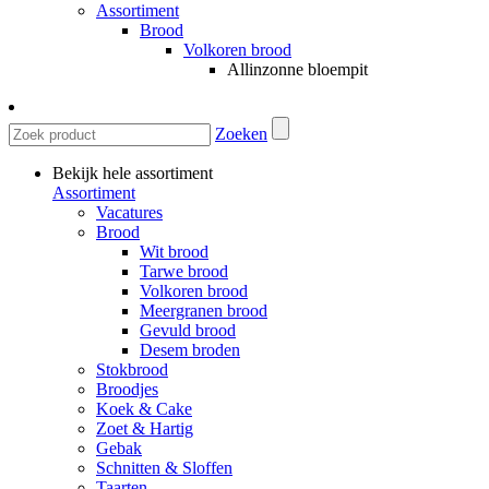
Assortiment
Brood
Volkoren brood
Allinzonne bloempit
Zoeken
Bekijk hele assortiment
Assortiment
Vacatures
Brood
Wit brood
Tarwe brood
Volkoren brood
Meergranen brood
Gevuld brood
Desem broden
Stokbrood
Broodjes
Koek & Cake
Zoet & Hartig
Gebak
Schnitten & Sloffen
Taarten