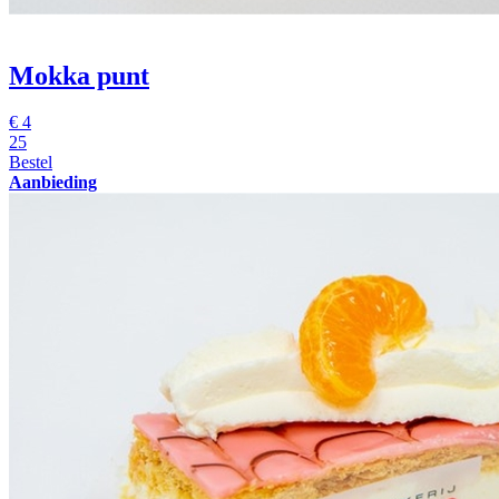
Mokka punt
€
4
25
Bestel
Aanbieding