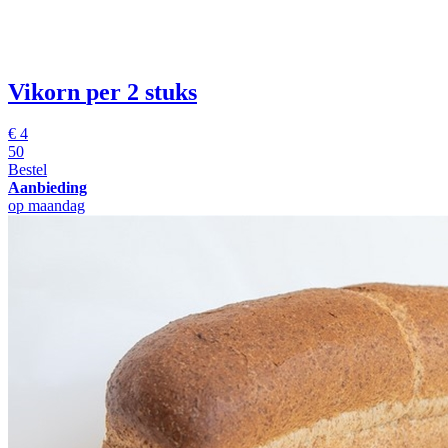
Vikorn
per 2 stuks
€
4
50
Bestel
Aanbieding
op maandag