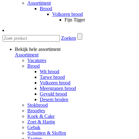
Assortiment
Brood
Volkoren brood
Fijn Tijger
Zoeken
Bekijk hele assortiment
Assortiment
Vacatures
Brood
Wit brood
Tarwe brood
Volkoren brood
Meergranen brood
Gevuld brood
Desem broden
Stokbrood
Broodjes
Koek & Cake
Zoet & Hartig
Gebak
Schnitten & Sloffen
Taarten