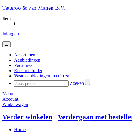
Tetteroo & van Manen B.V.
Items:
0
Inloggen
☰
Assortiment
Aanbiedingen
Vacatures
Reclame folder
Vaste aanbiedingen ma t/m za
Zoeken
Menu
Account
Winkelwagen
Verder winkelen
Verdergaan met bestelle
Home