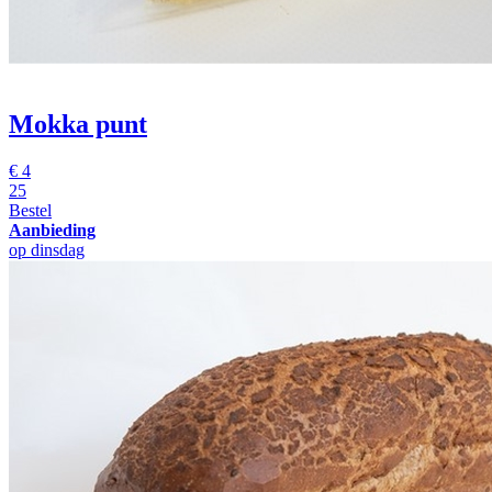
Mokka punt
€
4
25
Bestel
Aanbieding
op dinsdag