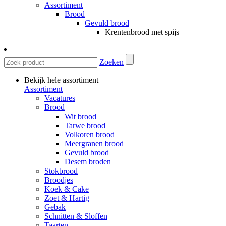
Assortiment
Brood
Gevuld brood
Krentenbrood met spijs
Zoeken
Bekijk hele assortiment
Assortiment
Vacatures
Brood
Wit brood
Tarwe brood
Volkoren brood
Meergranen brood
Gevuld brood
Desem broden
Stokbrood
Broodjes
Koek & Cake
Zoet & Hartig
Gebak
Schnitten & Sloffen
Taarten