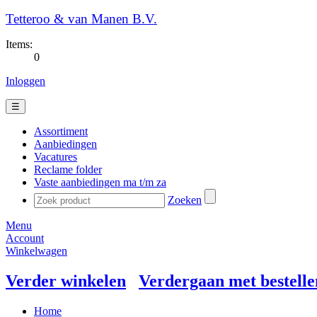
Tetteroo & van Manen B.V.
Items:
0
Inloggen
☰
Assortiment
Aanbiedingen
Vacatures
Reclame folder
Vaste aanbiedingen ma t/m za
Zoeken
Menu
Account
Winkelwagen
Verder winkelen
Verdergaan met bestelle
Home