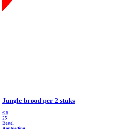
Jungle brood
per 2 stuks
€
6
25
Bestel
Aanbieding