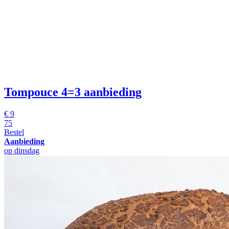
Tompouce
4=3 aanbieding
€
9
75
Bestel
Aanbieding
op dinsdag