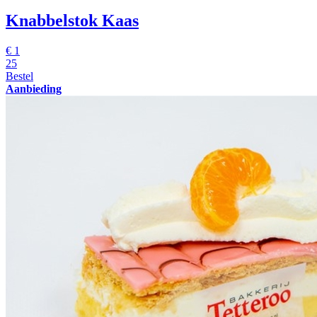
Knabbelstok Kaas
€
1
25
Bestel
Aanbieding