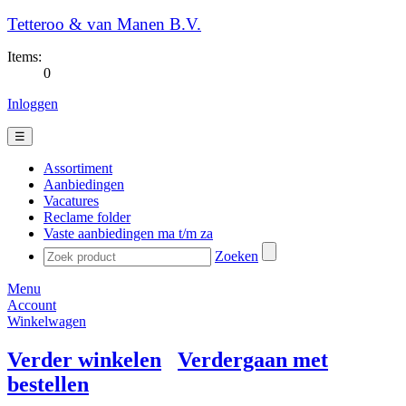
Tetteroo & van Manen B.V.
Items:
0
Inloggen
☰
Assortiment
Aanbiedingen
Vacatures
Reclame folder
Vaste aanbiedingen ma t/m za
Zoeken
Menu
Account
Winkelwagen
Verder winkelen
Verdergaan met
bestellen