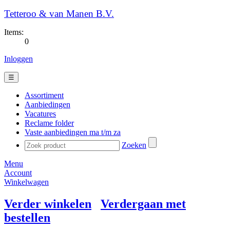
Tetteroo & van Manen B.V.
Items:
0
Inloggen
☰
Assortiment
Aanbiedingen
Vacatures
Reclame folder
Vaste aanbiedingen ma t/m za
Zoeken
Menu
Account
Winkelwagen
Verder winkelen
Verdergaan met
bestellen