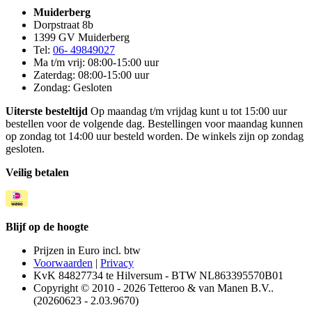
Muiderberg
Dorpstraat 8b
1399 GV Muiderberg
Tel:
06- 49849027
Ma t/m vrij: 08:00-15:00 uur
Zaterdag: 08:00-15:00 uur
Zondag: Gesloten
Uiterste besteltijd
Op maandag t/m vrijdag kunt u tot 15:00 uur
bestellen voor de volgende dag. Bestellingen voor maandag kunnen
op zondag tot 14:00 uur besteld worden. De winkels zijn op zondag
gesloten.
Veilig betalen
Blijf op de hoogte
Prijzen in Euro incl. btw
Voorwaarden
|
Privacy
KvK 84827734 te Hilversum - BTW NL863395570B01
Copyright © 2010 - 2026 Tetteroo & van Manen B.V..
(20260623 - 2.03.9670)