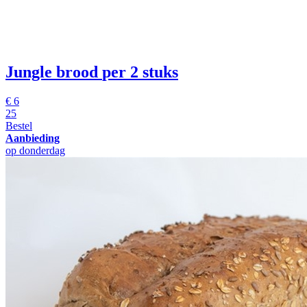
Jungle brood
per 2 stuks
€
6
25
Bestel
Aanbieding
op donderdag