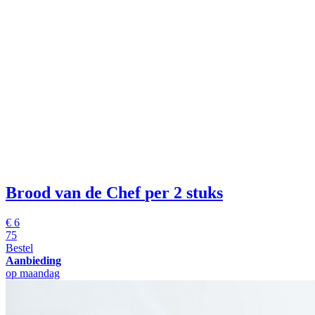
Brood van de Chef
per 2 stuks
€
6
75
Bestel
Aanbieding
op maandag